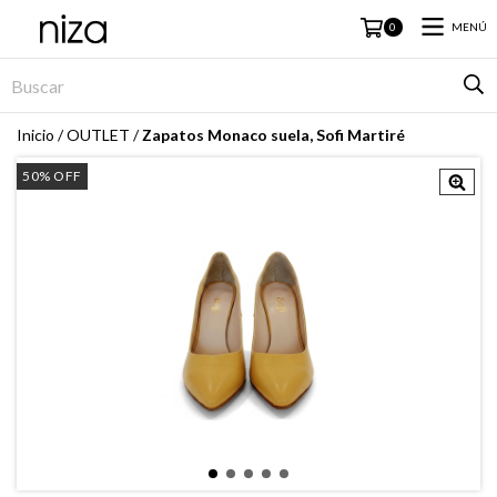
MENÚ
0
Inicio
/
OUTLET
/
Zapatos Monaco suela, Sofi Martiré
50
%
OFF