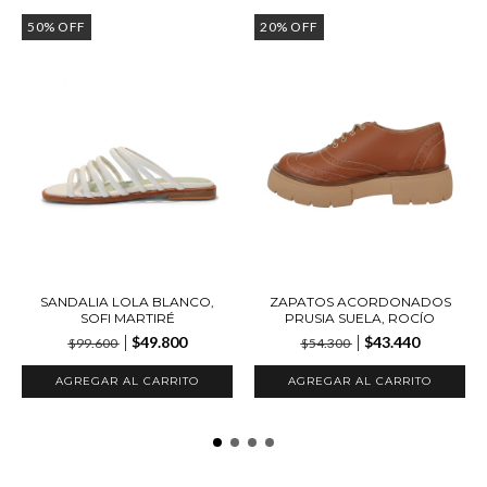
50
%
OFF
20
%
OFF
SANDALIA LOLA BLANCO,
ZAPATOS ACORDONADOS
SOFI MARTIRÉ
PRUSIA SUELA, ROCÍO
$49.800
$43.440
$99.600
$54.300
AGREGAR AL CARRITO
AGREGAR AL CARRITO