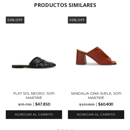
PRODUCTOS SIMILARES
50
%
OFF
50
%
OFF
FLAT SOL NEGRO, SOFI
SANDALIA GINA SUELA, SOFI
MARTIRÉ
MARTIRÉ
$47.850
$60.400
$95.700
$120.800
AGREGAR AL CARRITO
AGREGAR AL CARRITO