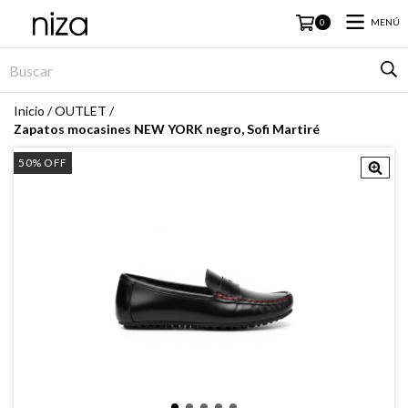
MENÚ
0
Inicio
/
OUTLET
/
Zapatos mocasines NEW YORK negro, Sofi Martiré
50
%
OFF