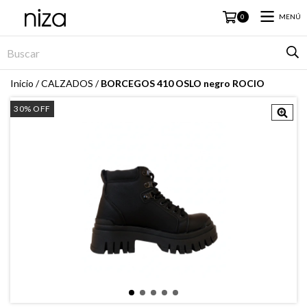
MENÚ
0
Inicio
/
CALZADOS
/
BORCEGOS 410 OSLO negro ROCIO
30
%
OFF